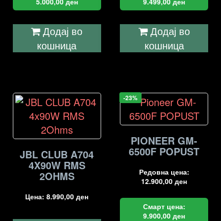
5.000,00
ден
9.499,00
ден
Додај во
Додај во
кошница
кошница
-23%
PIONEER GM-
6500F POPUST
JBL CLUB A704
4X90W RMS
Редовна цена:
2OHMS
12.900,00
ден
Цена:
8.990,00
ден
Смарт цена:
9.900,00
ден