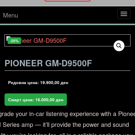
Menu
Tog
navi
-20%
PIONEER GM-D9500F
Редовна цена:
19.900,00
ден
Смарт цена:
16.000,00
ден
rade your in-car listening experience with a Pione
Series amp — it’ll provide the power and sound