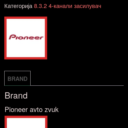
D9500F
Категорија
8.3.2 4-канали засилувач
количина
BRAND
Brand
Pioneer avto zvuk