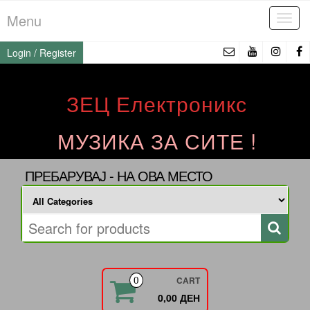
Skip
Menu
Tog
to
navi
the
Login / Register
content
ЗЕЦ Електроникс
МУЗИКА ЗА СИТЕ !
ПРЕБАРУВАЈ - НА ОВА МЕСТО
CART
0
0,00 ДЕН