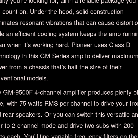
lity you’re looking for, all in a reliable package you
 count on. Under the hood, solid construction
minates resonant vibrations that can cause distortio
le an efficient cooling system keeps the amp runni
an when it’s working hard. Pioneer uses Class D
hnology in this GM Series amp to deliver maximu
er from a chassis that’s half the size of their
ventional models.
 GM-9500F 4-channel amplifier produces plenty o
ce, with 75 watts RMS per channel to drive your fro
 rear speakers. Or you can switch this versatile a
r to 2-channel mode and drive two subs with 200
ts each. You’ll find variable frequency filters on the