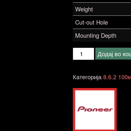
Weight
Cut-out Hole
Mounting Depth
Pioneer
Додај во к
TS-
G1030F
Категорија
8.6.2 100
количина