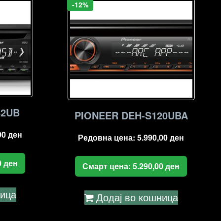
-12%
42UB
PIONEER DEH-S120UBA
00
ден
Редовна цена:
5.990,00
ден
0
ден
Смарт цена:
5.290,00
ден
ница
Додај во кошница