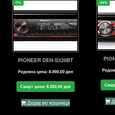
-7%
-24%
PIO
PIONEER DEH-S320BT
Редов
Редовна цена:
8.990,00
ден
Смар
Смарт цена:
8.390,00
ден
Д
Додај во кошница