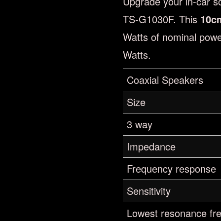
Upgrade your in-car s
TS-G1030F. This
10cm
Watts of nominal pow
Watts.
Coaxial Speakers
Size
3 way
Impedance
Frequency response
Sensitivity
Lowest resonance fr