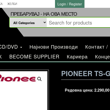
Login / Register
КА
ЖЕЛБИ
ПРЕБАРУВАЈ - НА ОВА МЕСТО
/CD/DVD
Најнови Производи
Контакт /
К
BECOME SUPPLIER
Кариера
Конце
PIONEER TS-
Редовна цена:
2.290,0