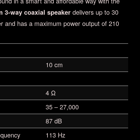
ound in a smart and affordable way with the
 3-way coaxial speaker
delivers up to 30
er and has a maximum power output of 210
10 cm
4 Ω
35 – 27,000
87 dB
equency
113 Hz