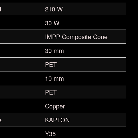
t
210 W
30 W
IMPP Composite Cone
30 mm
PET
10 mm
PET
Copper
e
KAPTON
Y35