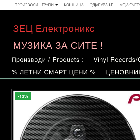
Skip
ПРОИЗВОДИ – ГРУПИ
КОШНИЦА
ОДЈАВУВАЊЕ
МОЈА СМЕТ
to
the
ЗЕЦ Електроникс
content
МУЗИКА ЗА СИТЕ !
Производи / Products :
Vinyl Records
% ЛЕТНИ СМАРТ ЦЕНИ %
ЦЕНОВНИ
-13%