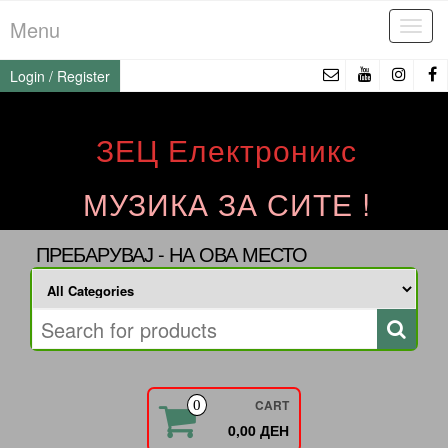
Skip
Menu
Tog
to
navi
the
Login / Register
content
ЗЕЦ Електроникс
МУЗИКА ЗА СИТЕ !
ПРЕБАРУВАЈ - НА ОВА МЕСТО
CART
0
0,00 ДЕН