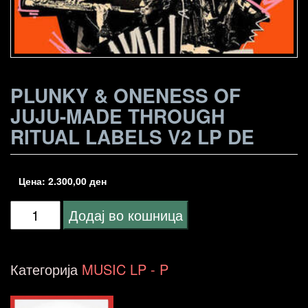
PLUNKY & ONENESS OF
JUJU-MADE THROUGH
RITUAL LABELS V2 LP DE
Цена:
2.300,00
ден
Plunky
Додај во кошница
&
Oneness
Категорија
MUSIC LP - P
Of