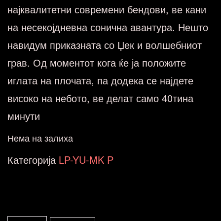
најквалитетни современи бендови, ве кани
на несекојдневна сонична авантура. Нешто
навидум приказната со Џек и волшебниот
грав. Од моментот кога ќе ја положите
иглата на плочата, па додека се најдете
високо на небото, ве делат само 40тина
минути
Нема на залиха
Категорија
LP-YU-MK P