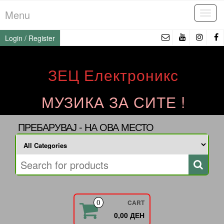
Skip
Menu
Tog
to
navi
the
Login / Register
content
ЗЕЦ Електроникс
МУЗИКА ЗА СИТЕ !
ПРЕБАРУВАЈ - НА ОВА МЕСТО
CART
0
0,00 ДЕН