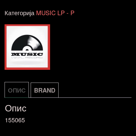
Rocknroll
Категорија
MUSIC LP - P
-
The
Best
Of
Bang
/
Wagram
ОПИС
BRAND
LP
Опис
NL
количина
155065