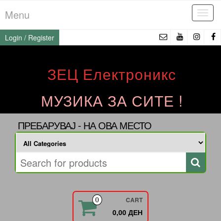
Skip
Menu
Tog
to
navi
the
Login / Register
content
ЗЕЦ Електроникс
МУЗИКА ЗА СИТЕ !
ПРЕБАРУВАЈ - НА ОВА МЕСТО
CART
0
0,00 ДЕН