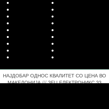
НАЈДОБАР ОДНОС КВАЛИТЕТ СО ЦЕНА ВО
МАКЕДОНИЈА /// ЗЕЦ ЕЛЕКТРОНИКС 33
ГОДИНА СО ВАС 1993-2026 ПРОЕКТИРАЊЕ
И ИЗВЕДБА НА СИСТЕМИ ЗА ЦЕНТРАЛНО
ОЗВУЧУВАЊЕ