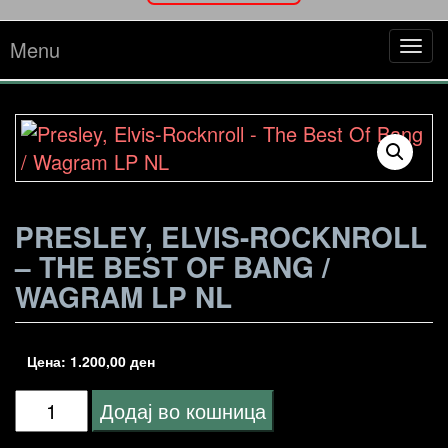
Menu
Tog
navi
PRESLEY, ELVIS-ROCKNROLL
– THE BEST OF BANG /
WAGRAM LP NL
Цена:
1.200,00
ден
Presley,
Додај во кошница
Elvis-