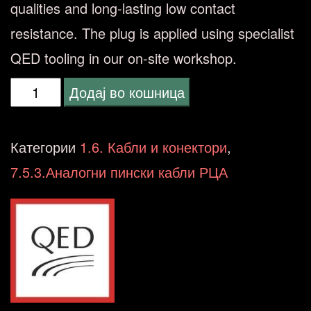
qualities and long-lasting low contact
resistance. The plug is applied using specialist
QED tooling in our on-site workshop.
QED
Додај во кошница
QE-
2725
Категории
1.6. Кабли и конектори
,
PROFILE
7.5.3.Аналогни пински кабли РЦА
SUBWOOFER
3.0M
количина