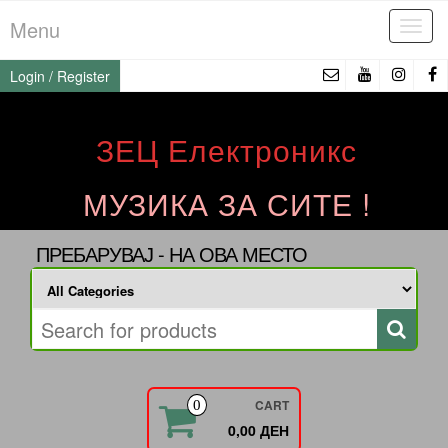
Skip
Menu
Tog
to
navi
the
Login / Register
content
ЗЕЦ Електроникс
МУЗИКА ЗА СИТЕ !
ПРЕБАРУВАЈ - НА ОВА МЕСТО
CART
0
0,00 ДЕН