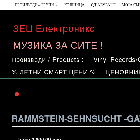
Skip
ПРОИЗВОДИ – ГРУПИ
КОШНИЦА
ОДЈАВУВАЊЕ
МОЈА СМ
to
the
ЗЕЦ Електроникс
content
МУЗИКА ЗА СИТЕ !
Производи / Products :
Vinyl Records
% ЛЕТНИ СМАРТ ЦЕНИ %
ЦЕНОВНИ
RAMMSTEIN-SEHNSUCHT -GAT
Цена:
4.000,00
ден