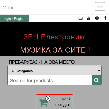
Skip
Menu
Tog
to
navi
the
Login / Register
content
ЗЕЦ Електроникс
МУЗИКА ЗА СИТЕ !
ПРЕБАРУВАЈ - НА ОВА МЕСТО
CART
0
0,00 ДЕН