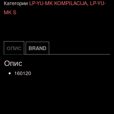
SEDAMDESETE,
Категории
LP-YU-MK KOMPILACIJA
,
LP-YU-
25
MK S
GREATEST
HITS
(LP)
количина
ОПИС
BRAND
Опис
160120