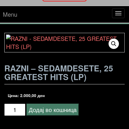
Menu
Tog
navi
RAZNI – SEDAMDESETE, 25
GREATEST HITS (LP)
Цена:
2.000,00
ден
RAZNI
Додај во кошница
-