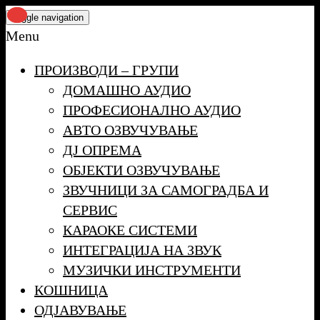
Skip
Toggle navigation
to
Menu
the
ПРОИЗВОДИ – ГРУПИ
content
ДОМАШНО АУДИО
ПРОФЕСИОНАЛНО АУДИО
АВТО ОЗВУЧУВАЊЕ
ДЈ ОПРЕМА
ОБЈЕКТИ ОЗВУЧУВАЊЕ
ЗВУЧНИЦИ ЗА САМОГРАДБА И
СЕРВИС
КАРАОКЕ СИСТЕМИ
ИНТЕГРАЦИЈА НА ЗВУК
МУЗИЧКИ ИНСТРУМЕНТИ
КОШНИЦА
ОДЈАВУВАЊЕ