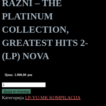
RAZNI – THE
PLATINUM
COLLECTION,
GREATEST HITS 2-
(LP) NOVA
Цена:
2.000,00
ден
RAZNI
-
Додај во кошница
THE
Категорија
LP-YU-MK KOMPILACIJA
PLATINUM