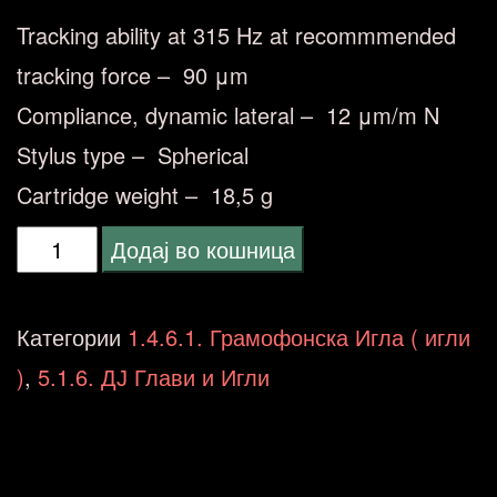
Tracking ability at 315 Hz at recommmended
tracking force – 90 μm
Compliance, dynamic lateral – 12 μm/m N
Stylus type – Spherical
Cartridge weight – 18,5 g
Reloop
Додај во кошница
Concorde
Green
Категории
1.4.6.1. Грамофонска Игла ( игли
replacement
)
,
5.1.6. ДЈ Глави и Игли
needle
(
Ortofon