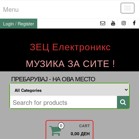
Skip
Menu
Tog
to
navi
the
Login / Register
content
ЗЕЦ Електроникс
МУЗИКА ЗА СИТЕ !
ПРЕБАРУВАЈ - НА ОВА МЕСТО
CART
0
0,00 ДЕН