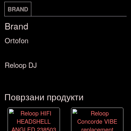
-
BRAND
Concorde
Brand
DigiTrack
Green
Ortofon
)
количина
Reloop DJ
Поврзани продукти