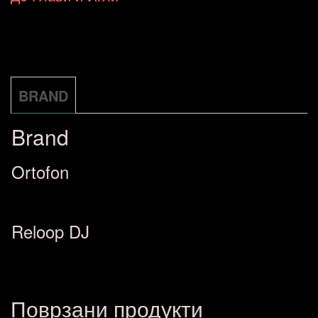
Ortofon
-
Concord
Scratche
BRAND
S/S
Brand
)
количина
Ortofon
Reloop DJ
Поврзани продукти