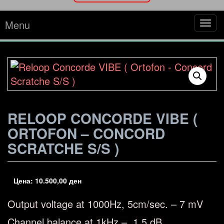
Menu
Tog
navi
RELOOP CONCORDE VIBE (
ORTOFON – CONCORD
SCRATCHE S/S )
Цена:
10.500,00
ден
Output voltage at 1000Hz, 5cm/sec. – 7 mV
Channel balance at 1kHz – 1,5 dB