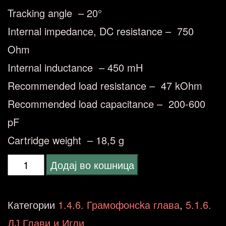
Tracking angle – 20°
Internal impedance, DC resistance – 750
Ohm
Internal inductance – 450 mH
Recommended load resistance – 47 kOhm
Recommended load capacitance – 200-600
pF
Cartridge weight – 18,5 g
Reloop
Додај во кошница
Concorde
VIBE
Категории
1.4.6. Грамофонсka главa
,
5.1.6.
(
ДЈ Глави и Игли