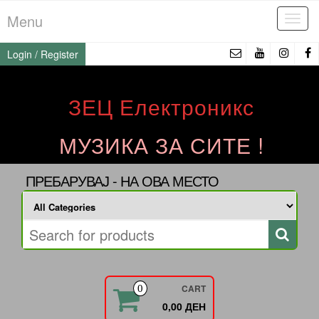
Skip
Menu
Tog
to
navi
the
Login / Register
content
ЗЕЦ Електроникс
МУЗИКА ЗА СИТЕ !
ПРЕБАРУВАЈ - НА ОВА МЕСТО
CART
0
0,00 ДЕН