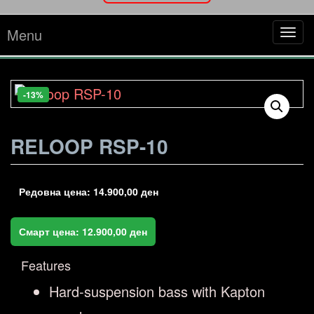
Menu
Tog
navi
-13%
RELOOP RSP-10
Редовна цена:
14.900,00
ден
Смарт цена:
12.900,00
ден
Features
Hard-suspension bass with Kapton