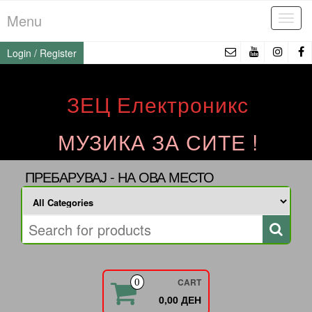
Skip
Menu
Tog
to
navi
the
Login / Register
content
ЗЕЦ Електроникс
МУЗИКА ЗА СИТЕ !
ПРЕБАРУВАЈ - НА ОВА МЕСТО
CART
0
0,00 ДЕН