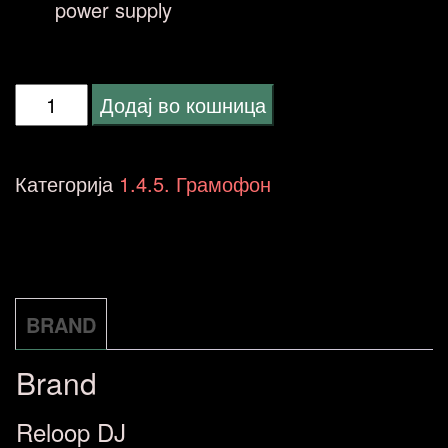
power supply
Reloop
Додај во кошница
TRN-
3
Категорија
1.4.5. Грамофон
грамофон
количина
BRAND
Brand
Reloop DJ