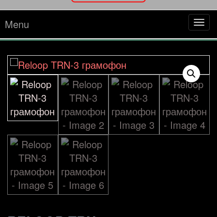
Menu
Tog
navi