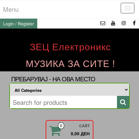
Skip
Menu
Tog
to
navi
the
Login / Register
content
ЗЕЦ Електроникс
МУЗИКА ЗА СИТЕ !
ПРЕБАРУВАЈ - НА ОВА МЕСТО
CART
0
0,00 ДЕН