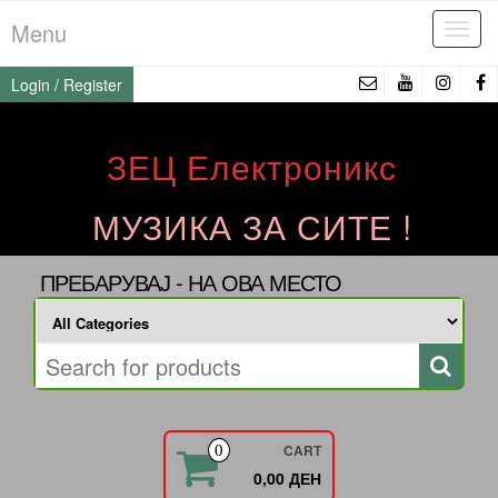
Skip
Menu
Tog
to
navi
the
Login / Register
content
ЗЕЦ Електроникс
МУЗИКА ЗА СИТЕ !
ПРЕБАРУВАЈ - НА ОВА МЕСТО
CART
0
0,00 ДЕН