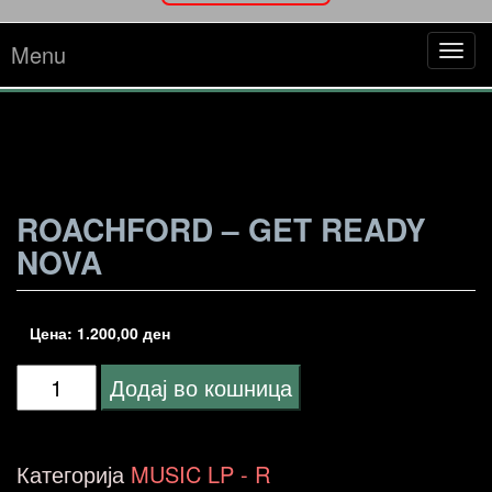
Menu
Tog
navi
ROACHFORD – GET READY
NOVA
Цена:
1.200,00
ден
Roachford
Додај во кошница
-
Get
Категорија
MUSIC LP - R