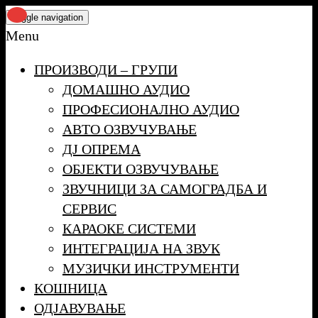
Skip
Toggle navigation
to
Menu
the
ПРОИЗВОДИ – ГРУПИ
content
ДОМАШНО АУДИО
ПРОФЕСИОНАЛНО АУДИО
АВТО ОЗВУЧУВАЊЕ
ДЈ ОПРЕМА
ОБЈЕКТИ ОЗВУЧУВАЊЕ
ЗВУЧНИЦИ ЗА САМОГРАДБА И
СЕРВИС
КАРАОКЕ СИСТЕМИ
ИНТЕГРАЦИЈА НА ЗВУК
МУЗИЧКИ ИНСТРУМЕНТИ
КОШНИЦА
ОДЈАВУВАЊЕ