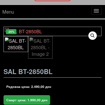
Menu
Tog
navi
-20%
SAL BT-2850BL
Редовна цена:
2.490,00
ден
Смарт цена:
1.990,00
ден