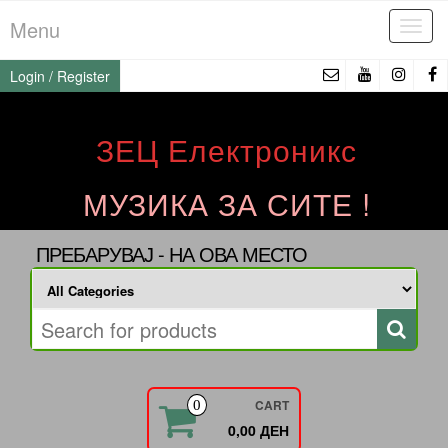
Skip
Menu
Tog
to
navi
the
Login / Register
content
ЗЕЦ Електроникс
МУЗИКА ЗА СИТЕ !
ПРЕБАРУВАЈ - НА ОВА МЕСТО
CART
0
0,00 ДЕН