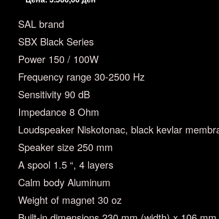
SAL brand
SBX Black Series
Power 150 / 100W
Frequency range 30-2500 Hz
Sensitivity 90 dB
Impedance 8 Ohm
Loudspeaker Niskotonac, black kevlar membr
Speaker size 250 mm
A spool 1.5 “, 4 layers
Calm body Aluminum
Weight of magnet 30 oz
Built-in dimensions 230 mm (width) x 106 mm 