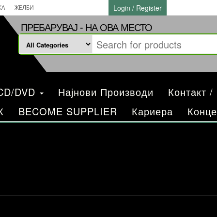
Login / Register
КА
ЖЕЛБИ
ПРЕБАРУВАЈ - НА ОВА МЕСТО
/CD/DVD
Најнови Производи
Контакт /
К
BECOME SUPPLIER
Кариера
Конце