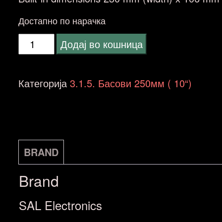
Достапно по нарачка
SAL
Додај во кошница
SBX-
2530BK
Категорија
3.1.5. Басови 250мм ( 10“)
количина
BRAND
Brand
SAL Electronics