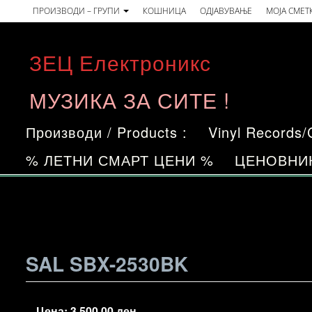
Skip
ПРОИЗВОДИ – ГРУПИ
КОШНИЦА
ОДЈАВУВАЊЕ
МОЈА СМЕТ
to
the
ЗЕЦ Електроникс
content
МУЗИКА ЗА СИТЕ !
Производи / Products :
Vinyl Records
% ЛЕТНИ СМАРТ ЦЕНИ %
ЦЕНОВНИ
SAL SBX-2530BK
Цена:
3.500,00
ден