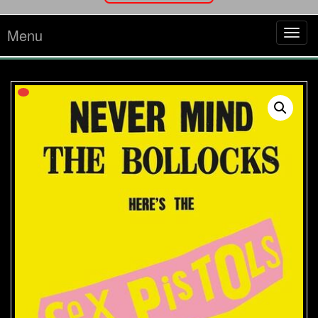
Menu
Tog
navi