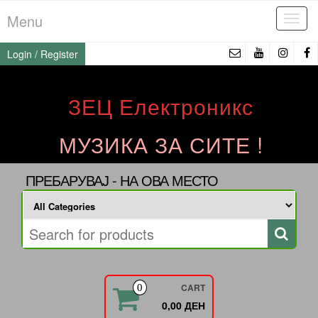
Skip
Menu
Tog
to
navi
the
Login / Register
content
ЗЕЦ Електроникс
МУЗИКА ЗА СИТЕ !
ПРЕБАРУВАЈ - НА ОВА МЕСТО
CART
0
0,00 ДЕН