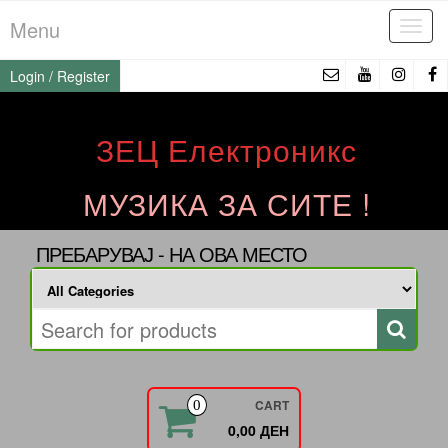
Skip
Menu
Tog
to
navi
the
Login / Register
content
ЗЕЦ Електроникс
МУЗИКА ЗА СИТЕ !
ПРЕБАРУВАЈ - НА ОВА МЕСТО
CART
0
0,00 ДЕН