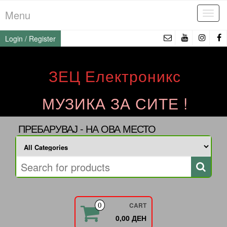
Skip
Menu
Tog
to
navi
the
Login / Register
content
ЗЕЦ Електроникс
МУЗИКА ЗА СИТЕ !
ПРЕБАРУВАЈ - НА ОВА МЕСТО
CART
0
0,00 ДЕН