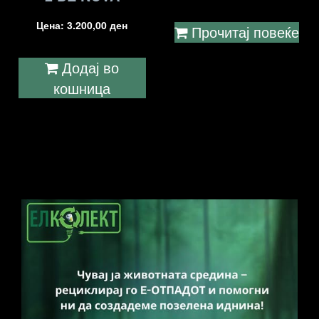
Цена:
3.200,00
ден
Прочитај повеќе
Додај во
кошница