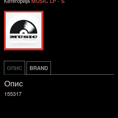
Категорија
MUSIC LP - S
ОПИС
BRAND
Опис
155317