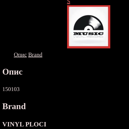
Collection
S
NOVA
количина
Опис
Brand
Опис
150103
Brand
VINYL PLOCI