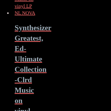
Synthesizer
Greatest,
Ed-
Ultimate
Collection
-Clrd
Music
on
vinyl