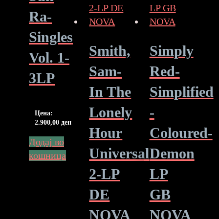
Ra-
Singles
Smith,
Simply
Vol. 1-
Sam-
Red-
3LP
In The
Simplified
Lonely
-
Цена:
2.900,00
ден
Hour
Coloured-
Додај во
Universal
Demon
кошница
2-LP
LP
DE
GB
NOVA
NOVA