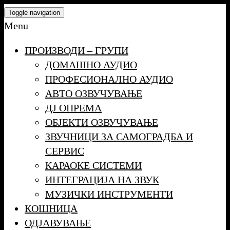
Skip
Toggle navigation
to
Menu
the
ПРОИЗВОДИ – ГРУПИ
content
ДОМАШНО АУДИО
ПРОФЕСИОНАЛНО АУДИО
АВТО ОЗВУЧУВАЊЕ
ДЈ ОПРЕМА
ОБЈЕКТИ ОЗВУЧУВАЊЕ
ЗВУЧНИЦИ ЗА САМОГРАДБА И
СЕРВИС
КАРАОКЕ СИСТЕМИ
ИНТЕГРАЦИЈА НА ЗВУК
МУЗИЧКИ ИНСТРУМЕНТИ
КОШНИЦА
ОДЈАВУВАЊЕ