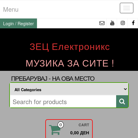
Skip
Menu
Tog
to
navi
the
Login / Register
content
ЗЕЦ Електроникс
МУЗИКА ЗА СИТЕ !
ПРЕБАРУВАЈ - НА ОВА МЕСТО
CART
0
0,00 ДЕН