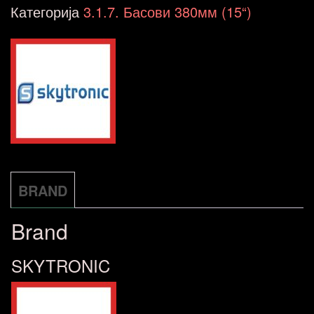
1500
Категорија
3.1.7. Басови 380мм (15“)
902.275
количина
BRAND
Brand
SKYTRONIC