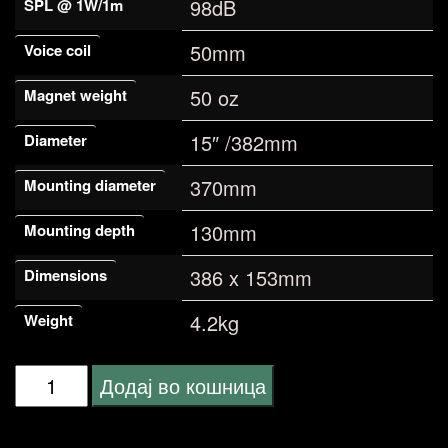
98dB
SPL @ 1W/1m
50mm
Voice coil
50 oz
Magnet weight
15″ /382mm
Diameter
370mm
Mounting diameter
130mm
Mounting depth
386 x 153mm
Dimensions
4.2kg
Weight
Skytec
Додај во кошница
SP-