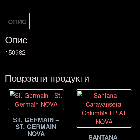
Midnight
Special
ОПИС
NOVA
количина
Опис
150982
Поврзани продукти
ST. GERMAIN –
ST. GERMAIN
NOVA
SANTANA-