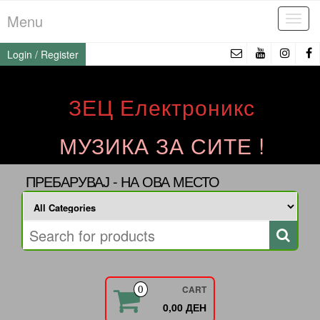
Skip
Menu
Tog
to
navi
the
Login / Register
content
ЗЕЦ Електроникс
МУЗИКА ЗА СИТЕ !
ПРЕБАРУВАЈ - НА ОВА МЕСТО
CART
0
0,00 ДЕН