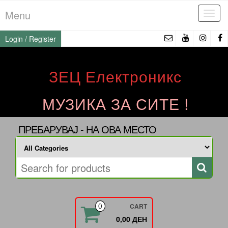
Skip
Menu
Tog
to
navi
the
Login / Register
content
ЗЕЦ Електроникс
МУЗИКА ЗА СИТЕ !
ПРЕБАРУВАЈ - НА ОВА МЕСТО
CART
0
0,00 ДЕН