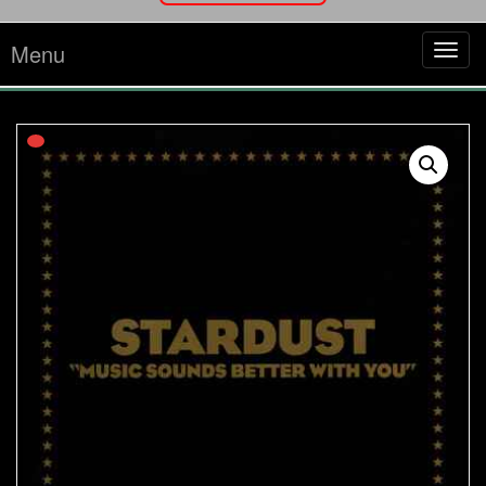
Menu
Tog
navi