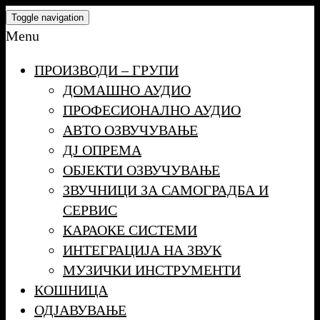
Skip
Toggle navigation
to
Menu
the
ПРОИЗВОДИ – ГРУПИ
content
ДОМАШНО АУДИО
ПРОФЕСИОНАЛНО АУДИО
АВТО ОЗВУЧУВАЊЕ
ДЈ ОПРЕМА
ОБЈЕКТИ ОЗВУЧУВАЊЕ
ЗВУЧНИЦИ ЗА САМОГРАДБА И
СЕРВИС
КАРАОКЕ СИСТЕМИ
ИНТЕГРАЦИЈА НА ЗВУК
МУЗИЧКИ ИНСТРУМЕНТИ
КОШНИЦА
ОДЈАВУВАЊЕ