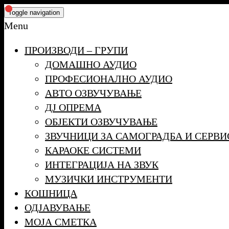
Skip
Toggle navigation
to
Menu
the
ПРОИЗВОДИ – ГРУПИ
content
ДОМАШНО АУДИО
ПРОФЕСИОНАЛНО АУДИО
АВТО ОЗВУЧУВАЊЕ
ДЈ ОПРЕМА
ОБЈЕКТИ ОЗВУЧУВАЊЕ
ЗВУЧНИЦИ ЗА САМОГРАДБА И СЕРВИ
КАРАОКЕ СИСТЕМИ
ИНТЕГРАЦИЈА НА ЗВУК
МУЗИЧКИ ИНСТРУМЕНТИ
КОШНИЦА
ОДЈАВУВАЊЕ
МОЈА СМЕТКА