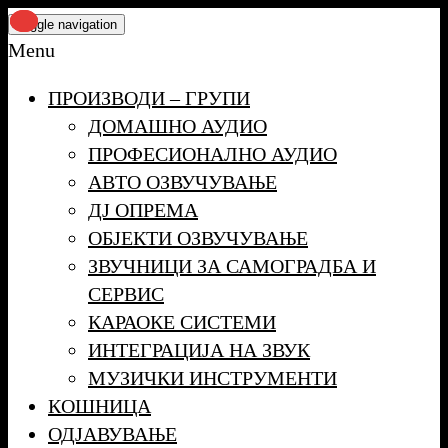
Skip
Toggle navigation
to
Menu
the
ПРОИЗВОДИ – ГРУПИ
content
ДОМАШНО АУДИО
ПРОФЕСИОНАЛНО АУДИО
АВТО ОЗВУЧУВАЊЕ
ДЈ ОПРЕМА
ОБЈЕКТИ ОЗВУЧУВАЊЕ
ЗВУЧНИЦИ ЗА САМОГРАДБА И
СЕРВИС
КАРАОКЕ СИСТЕМИ
ИНТЕГРАЦИЈА НА ЗВУК
МУЗИЧКИ ИНСТРУМЕНТИ
КОШНИЦА
ОДЈАВУВАЊЕ