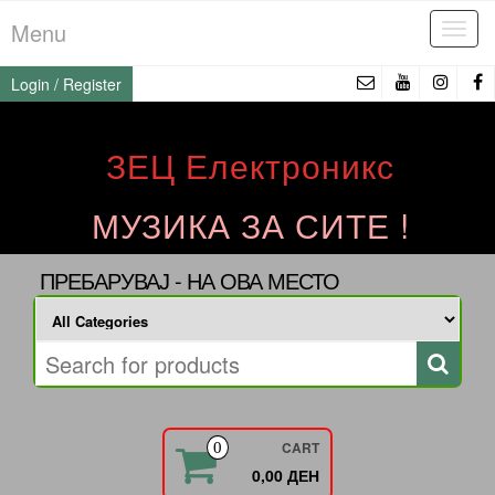
Skip
Menu
Tog
to
navi
the
Login / Register
content
ЗЕЦ Електроникс
МУЗИКА ЗА СИТЕ !
ПРЕБАРУВАЈ - НА ОВА МЕСТО
CART
0
0,00 ДЕН