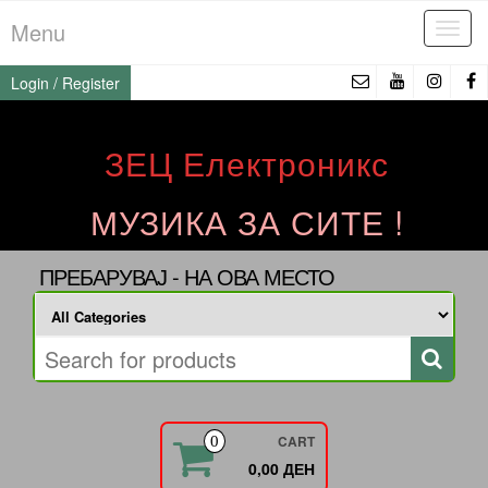
Skip
Menu
Tog
to
navi
the
Login / Register
content
ЗЕЦ Електроникс
МУЗИКА ЗА СИТЕ !
ПРЕБАРУВАЈ - НА ОВА МЕСТО
CART
0
0,00 ДЕН