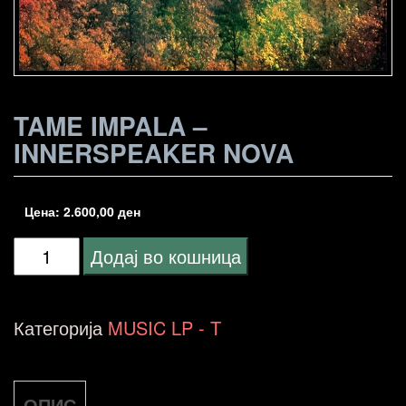
TAME IMPALA –
INNERSPEAKER NOVA
Цена:
2.600,00
ден
Tame
Додај во кошница
Impala
-
Категорија
MUSIC LP - T
Innerspeaker
NOVA
ОПИС