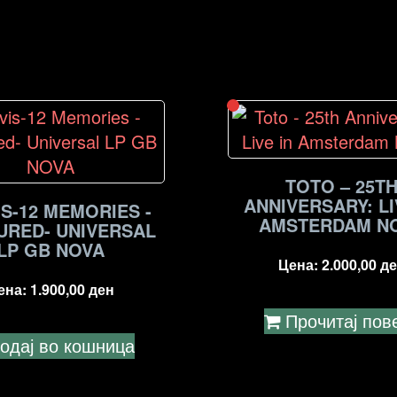
TOTO – 25T
ANNIVERSARY: LI
IS-12 MEMORIES -
AMSTERDAM N
URED- UNIVERSAL
LP GB NOVA
Цена:
2.000,00
де
ена:
1.900,00
ден
Прочитај пов
одај во кошница