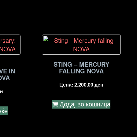
H
STING – MERCURY
VE IN
FALLING NOVA
OVA
Цена:
2.200,00
ден
н
Додај во кошница
еќе