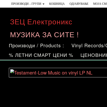
Skip
ПРОИЗВОДИ – ГРУПИ
КОШНИЦА
ОДЈАВУВАЊЕ
МОЈА СМ
to
the
ЗЕЦ Електроникс
content
МУЗИКА ЗА СИТЕ !
Производи / Products :
Vinyl Records
% ЛЕТНИ СМАРТ ЦЕНИ %
ЦЕНОВНИ