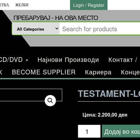
Login / Register
ЕТКА
ЖЕЛБИ
ПРЕБАРУВАЈ - НА ОВА МЕСТО
/CD/DVD
Најнови Производи
Контакт /
К
BECOME SUPPLIER
Кариера
Конце
TESTAMENT-L
Цена:
2.200,00
ден
Testament-
Додај во к