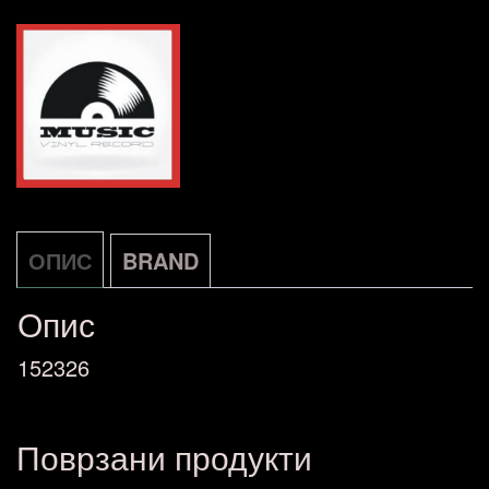
Gee
Whiz
NOVA
количина
ОПИС
BRAND
Опис
152326
Поврзани продукти