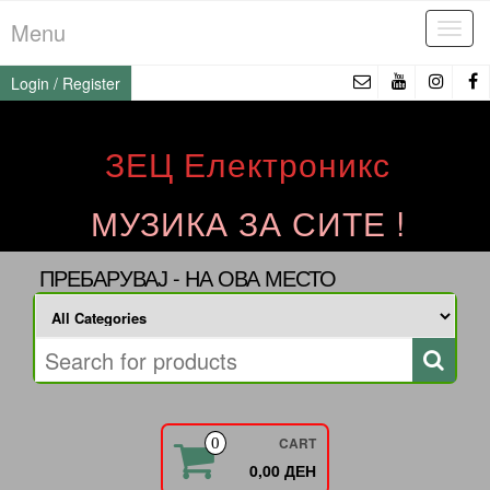
Skip
Menu
Tog
to
navi
the
Login / Register
content
ЗЕЦ Електроникс
МУЗИКА ЗА СИТЕ !
ПРЕБАРУВАЈ - НА ОВА МЕСТО
CART
0
0,00 ДЕН