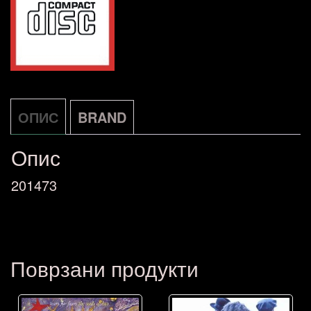
Warner
Full
2-
CD
DE
ОПИС
BRAND
количина
Опис
201473
Поврзани продукти