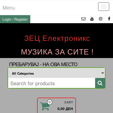
Skip
Menu
Tog
to
navi
the
Login / Register
content
ЗЕЦ Електроникс
МУЗИКА ЗА СИТЕ !
ПРЕБАРУВАЈ - НА ОВА МЕСТО
CART
0
0,00 ДЕН