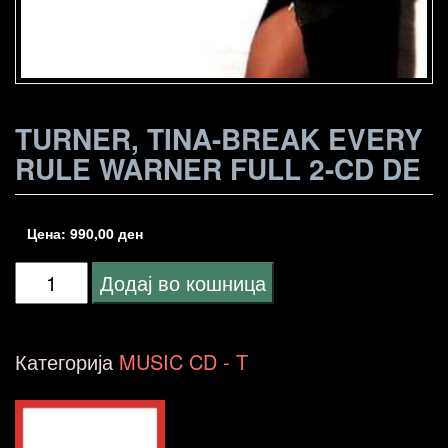
TURNER, TINA-BREAK EVERY
RULE WARNER FULL 2-CD DE
Цена:
990,00
ден
Turner,
Додај во кошница
Tina-
Break
Категорија
MUSIC CD - T
Every
Rule