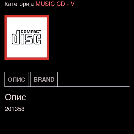
Drum
Категорија
MUSIC CD - V
Loops
Vol.1
Multicom
City
CD
FR
количина
ОПИС
BRAND
Опис
201358