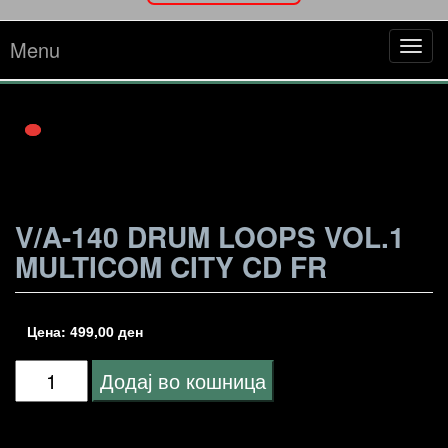
Menu
Tog
navi
V/A-140 DRUM LOOPS VOL.1
MULTICOM CITY CD FR
Цена:
499,00
ден
V/A-
Додај во кошница
140