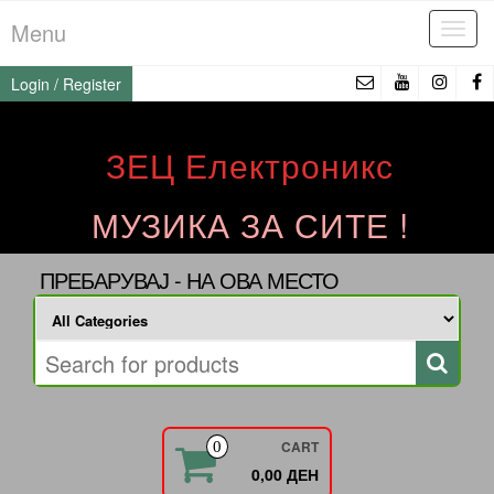
Skip
Menu
Tog
to
navi
the
Login / Register
content
ЗЕЦ Електроникс
МУЗИКА ЗА СИТЕ !
ПРЕБАРУВАЈ - НА ОВА МЕСТО
CART
0
0,00 ДЕН