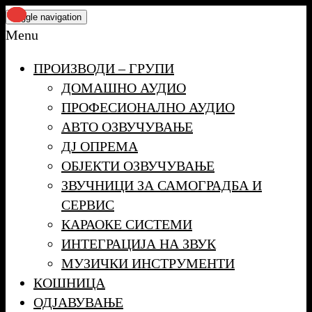
Skip
Toggle navigation
to
Menu
the
ПРОИЗВОДИ – ГРУПИ
content
ДОМАШНО АУДИО
ПРОФЕСИОНАЛНО АУДИО
АВТО ОЗВУЧУВАЊЕ
ДЈ ОПРЕМА
ОБЈЕКТИ ОЗВУЧУВАЊЕ
ЗВУЧНИЦИ ЗА САМОГРАДБА И
СЕРВИС
КАРАОКЕ СИСТЕМИ
ИНТЕГРАЦИЈА НА ЗВУК
МУЗИЧКИ ИНСТРУМЕНТИ
КОШНИЦА
ОДЈАВУВАЊЕ