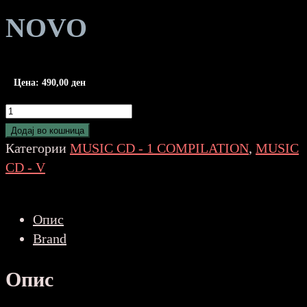
NOVO
Цена:
490,00
ден
V/A
-
Додај во кошница
Jazz
Категории
MUSIC CD - 1 COMPILATION
,
MUSIC
For
CD - V
Lovers
NOVO
Опис
количина
Brand
Опис