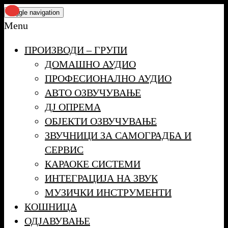
Skip
Toggle navigation
to
Menu
the
ПРОИЗВОДИ – ГРУПИ
content
ДОМАШНО АУДИО
ПРОФЕСИОНАЛНО АУДИО
АВТО ОЗВУЧУВАЊЕ
ДЈ ОПРЕМА
ОБЈЕКТИ ОЗВУЧУВАЊЕ
ЗВУЧНИЦИ ЗА САМОГРАДБА И
СЕРВИС
КАРАОКЕ СИСТЕМИ
ИНТЕГРАЦИЈА НА ЗВУК
МУЗИЧКИ ИНСТРУМЕНТИ
КОШНИЦА
ОДЈАВУВАЊЕ