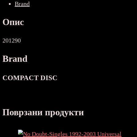
Brand
DISNEY
JUNIOR
Опис
MUSIC
-
Ume
201290
CD
Brand
US
количина
COMPACT DISC
Поврзани продукти