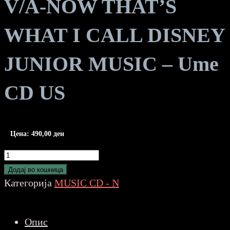
V/A-NOW THAT’S
WHAT I CALL DISNEY
JUNIOR MUSIC – Ume
CD US
Цена:
490,00
ден
V/A-
NOW
Додај во кошница
THAT'S
Категорија
MUSIC CD - N
WHAT
I
Опис
CALL