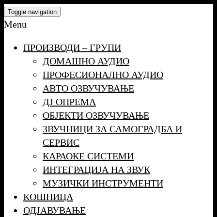
Skip
Toggle navigation
to
Menu
the
ПРОИЗВОДИ – ГРУПИ
content
ДОМАШНО АУДИО
ПРОФЕСИОНАЛНО АУДИО
АВТО ОЗВУЧУВАЊЕ
ДЈ ОПРЕМА
ОБЈЕКТИ ОЗВУЧУВАЊЕ
ЗВУЧНИЦИ ЗА САМОГРАДБА И
СЕРВИС
КАРАОКЕ СИСТЕМИ
ИНТЕГРАЦИЈА НА ЗВУК
МУЗИЧКИ ИНСТРУМЕНТИ
КОШНИЦА
ОДЈАВУВАЊЕ