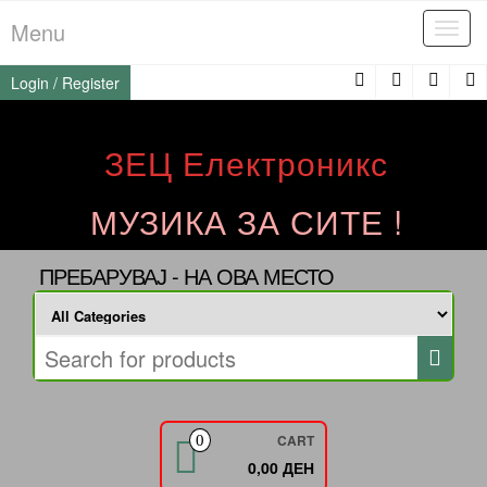
Skip
Menu
Tog
to
navi
the
Login / Register
content
ЗЕЦ Електроникс
МУЗИКА ЗА СИТЕ !
ПРЕБАРУВАЈ - НА ОВА МЕСТО
CART
0
0,00 ДЕН