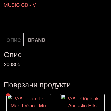
Two
MUSIC CD - V
NOVO
количина
ОПИС
BRAND
Опис
200805
Поврзани продукти