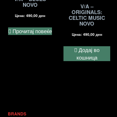
NOVO
V/A –
ORIGINALS:
Цена:
490,00
ден
CELTIC MUSIC
NOVO
Прочитај повеќе
Цена:
490,00
ден
Додај во
кошница
BRANDS