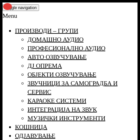
Skip
Toggle navigation
to
Menu
the
ПРОИЗВОДИ – ГРУПИ
content
ДОМАШНО АУДИО
ПРОФЕСИОНАЛНО АУДИО
АВТО ОЗВУЧУВАЊЕ
ДЈ ОПРЕМА
ОБЈЕКТИ ОЗВУЧУВАЊЕ
ЗВУЧНИЦИ ЗА САМОГРАДБА И
СЕРВИС
КАРАОКЕ СИСТЕМИ
ИНТЕГРАЦИЈА НА ЗВУК
МУЗИЧКИ ИНСТРУМЕНТИ
КОШНИЦА
ОДЈАВУВАЊЕ