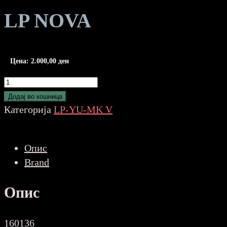
LP NOVA
Цена:
2.000,00
ден
VOJKO
V
Додај во кошница
-
Категорија
LP-YU-MK V
DVOJKO
LP
Опис
NOVA
Brand
количина
Опис
160136