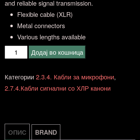
and reliable signal transmission.
Flexible cable (XLR)
Metal connectors
Various lengths available
VONYX
Додај во кошница
Cable
XLR
Категории
2.3.4. Кабли за микрофони
,
male/female
2.7.4.Кабли сигнални со ХЛР канони
6m
Black
количина
ОПИС
BRAND