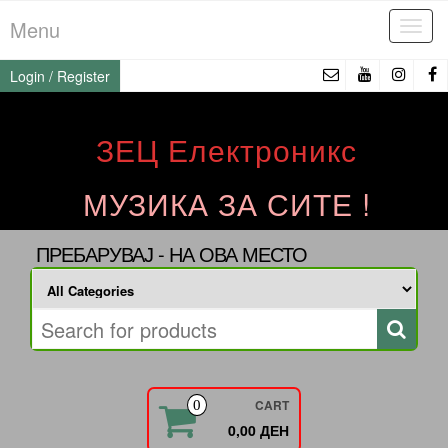
Skip
Menu
Tog
to
navi
the
Login / Register
content
ЗЕЦ Електроникс
МУЗИКА ЗА СИТЕ !
ПРЕБАРУВАЈ - НА ОВА МЕСТО
CART
0
0,00 ДЕН