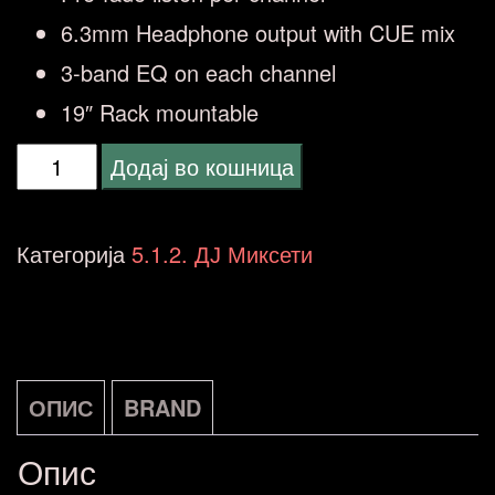
6.3mm Headphone output with CUE mix
3-band EQ on each channel
19″ Rack mountable
VONYX
Додај во кошница
PDZM700
6
Категорија
5.1.2. ДЈ Миксети
Channel
Installation
Mixer
USB
ОПИС
BRAND
4
Опис
zones