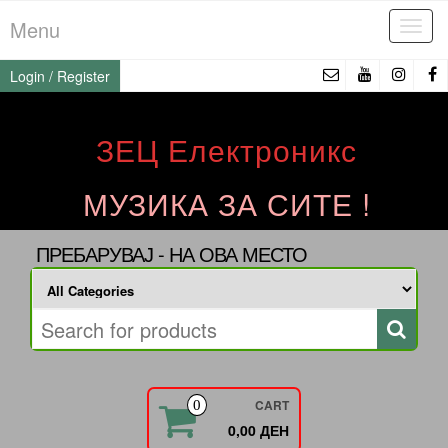
Skip
Menu
Tog
to
navi
the
Login / Register
content
ЗЕЦ Електроникс
МУЗИКА ЗА СИТЕ !
ПРЕБАРУВАЈ - НА ОВА МЕСТО
CART
0
0,00 ДЕН