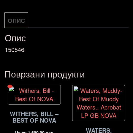
8.30
NOVA
ОПИС
количина
Опис
150546
Поврзани продукти
WITHERS, BILL –
BEST OF NOVA
WATERS,
Цена:
1.600,00
ден