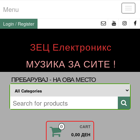
Skip
Menu
Tog
to
navi
the
Login / Register
content
ЗЕЦ Електроникс
МУЗИКА ЗА СИТЕ !
ПРЕБАРУВАЈ - НА ОВА МЕСТО
CART
0
0,00 ДЕН