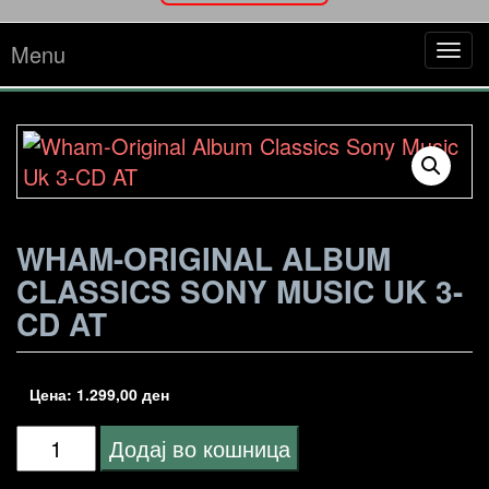
Menu
Tog
navi
WHAM-ORIGINAL ALBUM
CLASSICS SONY MUSIC UK 3-
CD AT
Цена:
1.299,00
ден
Wham-
Додај во кошница
Original