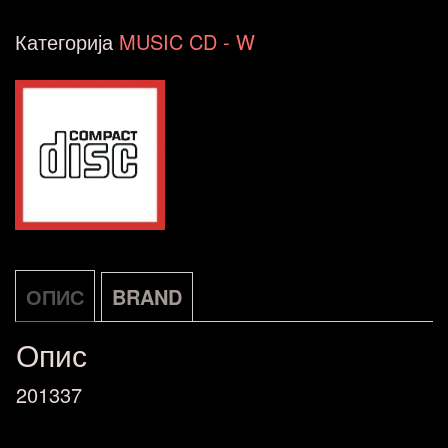
Album
Категорија
MUSIC CD - W
Classics
Sony
Music
Uk
3-
CD
AT
ОПИС
BRAND
количина
Опис
201337