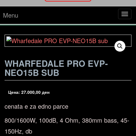
Menu
Tog
navi
WHARFEDALE PRO EVP-
NEO15B SUB
Цена:
27.000,00
ден
cenata e za edno parce
800/1600W, 100dB, 4 Ohm, 380mm bass, 45-
150Hz, db