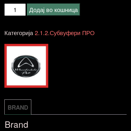
Wharfedale
Додај во кошница
PRO
EVP-
Категорија
2.1.2.Субвуфери ПРО
NEO15B
sub
количина
BRAND
Brand