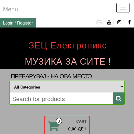
Skip
Menu
Tog
to
navi
the
Login / Register
content
ЗЕЦ Електроникс
МУЗИКА ЗА СИТЕ !
ПРЕБАРУВАЈ - НА ОВА МЕСТО
CART
0
0,00 ДЕН