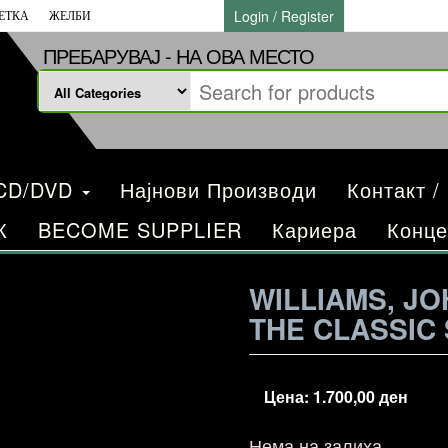
Login / Register
ЕТКА
ЖЕЛБИ
ПРЕБАРУВАЈ - НА ОВА МЕСТО
/CD/DVD
Најнови Производи
Контакт /
К
BECOME SUPPLIER
Кариера
Конце
WILLIAMS, JO
THE CLASSIC
Цена:
1.700,00
ден
Нема на залиха