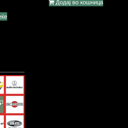
Додај во кошница
еќе