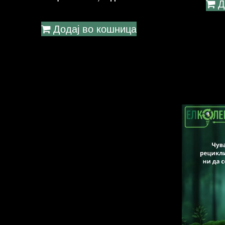
Д
Додај во кошница