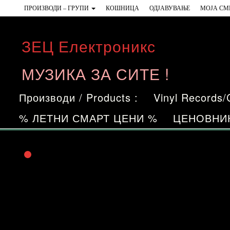
Skip
ПРОИЗВОДИ – ГРУПИ
КОШНИЦА
ОДЈАВУВАЊЕ
МОЈА СМ
to
the
ЗЕЦ Електроникс
content
МУЗИКА ЗА СИТЕ !
Производи / Products :
Vinyl Records
% ЛЕТНИ СМАРТ ЦЕНИ %
ЦЕНОВНИ