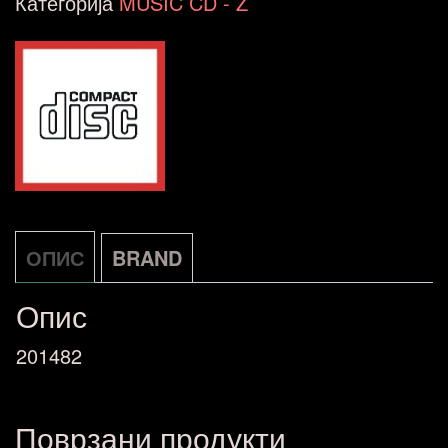
Категорија
MUSIC CD - Z
ОПИС
BRAND
Опис
201482
Поврзани продукти