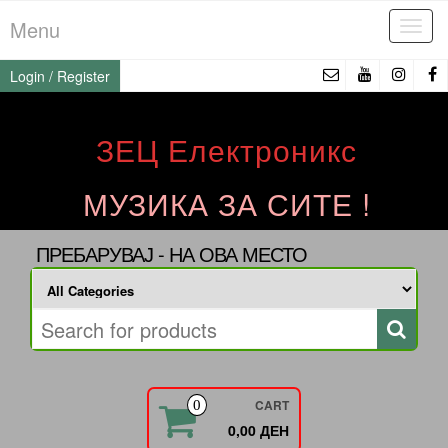
Skip
Menu
Tog
to
navi
the
Login / Register
content
ЗЕЦ Електроникс
МУЗИКА ЗА СИТЕ !
ПРЕБАРУВАЈ - НА ОВА МЕСТО
CART
0
0,00 ДЕН