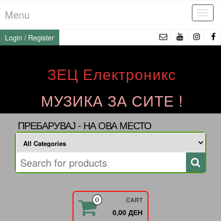
Skip
Menu
Tog
to
navi
the
Login / Register
content
ЗЕЦ Електроникс
МУЗИКА ЗА СИТЕ !
ПРЕБАРУВАЈ - НА ОВА МЕСТО
CART
0
0,00 ДЕН