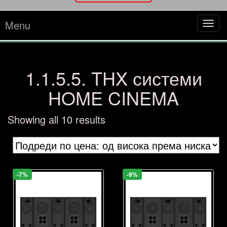
Menu
Tog
navi
1.1.5.5. THX системи
HOME CINEMA
Sorted
Showing all 10 results
by
price:
high
to
-7%
-9%
low