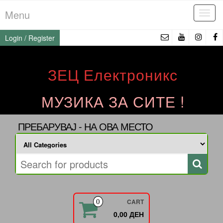
Skip
Menu
Tog
to
navi
the
Login / Register
content
ЗЕЦ Електроникс
МУЗИКА ЗА СИТЕ !
ПРЕБАРУВАЈ - НА ОВА МЕСТО
CART
0
0,00 ДЕН