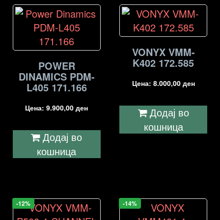
VONYX VMM-
K402 172.585
POWER
DINAMICS PDM-
Цена:
8.000,00
ден
L405 171.166
Цена:
9.900,00
ден
Додај во
кошница
Додај во
кошница
-12%
-14%