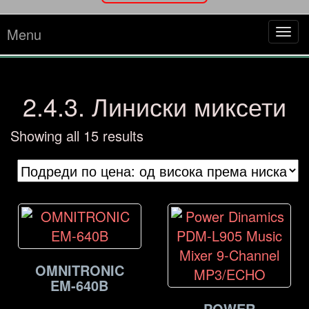
Menu
Tog
navi
2.4.3. Линиски миксети
Sorted
Showing all 15 results
by
price:
high
to
low
OMNITRONIC
EM-640B
POWER