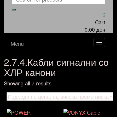
0
Cart
0,00 ден
Menu
Toggle
navigat
2.7.4.Кабли сигнални со
ХЛР канони
Sorted
Showing all 7 results
by
price:
high
to