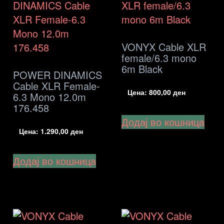
low
VONYX Cable XLR
female/6.3 mono
6m Black
POWER DINAMICS
Cable XLR Female-
Цена:
800,00
ден
6.3 Mono 12.0m
176.458
Додај во кошница
Цена:
1.290,00
ден
Додај во кошница