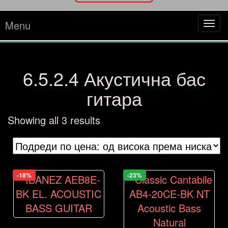
Menu
Tog
navi
6.5.2.4 Акустична бас
гитара
Sorted
Showing all 3 results
by
price:
high
to
-18%
-23%
low