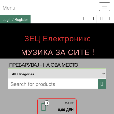
Skip
Menu
Tog
to
navi
the
Login / Register
content
ЗЕЦ Електроникс
МУЗИКА ЗА СИТЕ !
ПРЕБАРУВАЈ - НА ОВА МЕСТО
CART
0
0,00 ДЕН