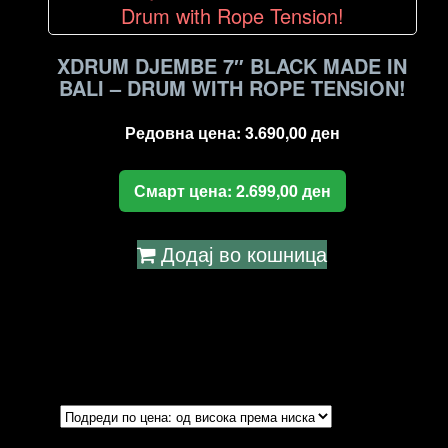
high
to
low
XDRUM DJEMBE 7″ BLACK MADE IN
BALI – DRUM WITH ROPE TENSION!
Редовна цена:
3.690,00
ден
Смарт цена:
2.699,00
ден
Додај во кошница