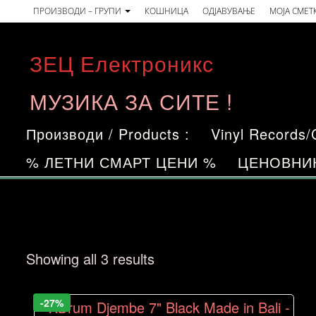
Skip
ПРОИЗВОДИ – ГРУПИ
КОШНИЦА
ОДЈАВУВАЊЕ
МОЈА СМЕТ
to
the
ЗЕЦ Електроникс
content
МУЗИКА ЗА СИТЕ !
Производи / Products :
Vinyl Records
% ЛЕТНИ СМАРТ ЦЕНИ %
ЦЕНОВНИ
Sorted
Showing all 3 results
by
price:
-27%