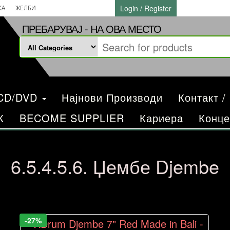
Login / Register
КА
ЖЕЛБИ
ПРЕБАРУВАЈ - НА ОВА МЕСТО
/CD/DVD
Најнови Производи
Контакт /
К
BECOME SUPPLIER
Кариера
Конце
6.5.4.5.6. Џембе Djembe
-27%